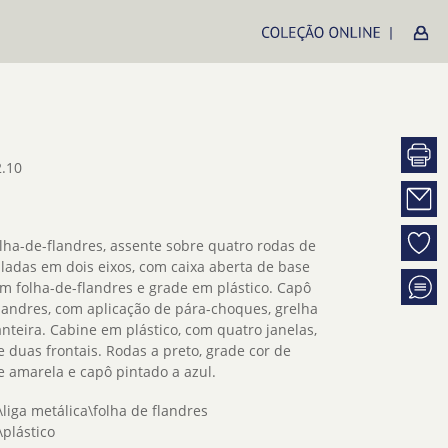
.10
lha-de-flandres, assente sobre quatro rodas de
culadas em dois eixos, com caixa aberta de base
em folha-de-flandres e grade em plástico. Capô
landres, com aplicação de pára-choques, grelha
anteira. Cabine em plástico, com quatro janelas,
e duas frontais. Rodas a preto, grade cor de
ne amarela e capô pintado a azul.
liga metálica\folha de flandres
plástico