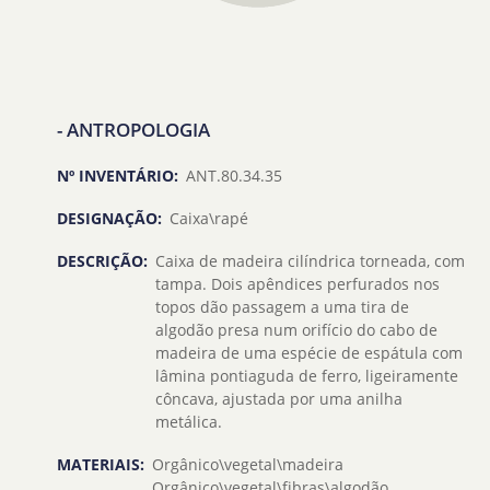
- ANTROPOLOGIA
Nº INVENTÁRIO:
ANT.80.34.35
DESIGNAÇÃO:
Caixa\rapé
DESCRIÇÃO:
Caixa de madeira cilíndrica torneada, com
tampa. Dois apêndices perfurados nos
topos dão passagem a uma tira de
algodão presa num orifício do cabo de
madeira de uma espécie de espátula com
lâmina pontiaguda de ferro, ligeiramente
côncava, ajustada por uma anilha
metálica.
MATERIAIS:
Orgânico\vegetal\madeira
Orgânico\vegetal\fibras\algodão